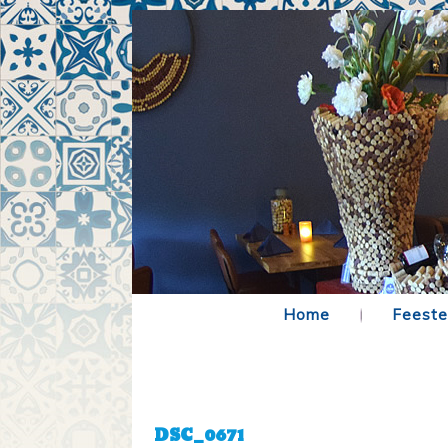
Home
Feeste
DSC_0671